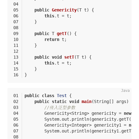
public
Genericity
(T t)
{
this
.t = t;
    }
public
 T 
getT
()
{
return
 t;
    }
public
void
setT
(T t)
{
this
.t = t;
    }
}
public
class
Test
{
public
static
void
main
(String[] args)
{
//传入泛型参数
        Genericity<String> genericity = 
new
 Ge
        System.out.println(genericity.getT());
        Genericity<Integer> genericity1 = 
new
 
        System.out.println(genericity1.getT())