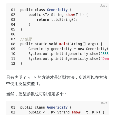
public
class
Genericity
{
public
 <T> 
String 
show
(T t)
{
return
 t.toString();
    }
}
//使用
public
static
void
main
(String[] args)
{
    Genericity genericity = 
new
 Genericity();
    System.out.println(genericity.show(
2333
));
    System.out.println(genericity.show(
"Demo"
)
}
只有声明了 <T> 的方法才是泛型方法，所以可以在方法
中使用泛型类型 T。
当然，泛型参数也可以指定多个：
public
class
Genericity
{
public
 <T, K> 
String 
show
(T t, K k)
{