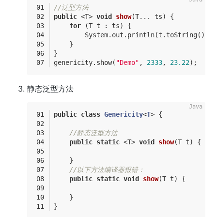
//泛型方法
public
 <T> 
void
show
(T... ts)
{
for
 (T t : ts) {
    	System.out.println(t.toString());
    }
}
genericity.show(
"Demo"
, 
2333
, 
23.22
);
静态泛型方法
public
class
Genericity
<
T
> 
{
//静态泛型方法
public
static
 <T> 
void
show
(T t)
{
    }
//以下方法编译器报错：
public
static
void
show
(T t)
{
    }
}