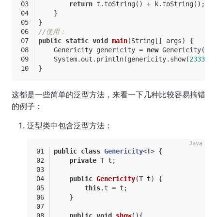
return
 t.toString() + k.toString();
    }
}
//使用：
public
static
void
main
(String[] args)
{
    Genericity genericity = 
new
 Genericity();
    System.out.println(genericity.show(
2333
, 
"
}
这都是一些简单的泛型方法，来看一下几种比较容易搞错
的例子：
泛型类中包含泛型方法：
public
class
Genericity
<
T
> 
{
private
 T t;
public
Genericity
(T t)
{
this
.t = t;
    }
public
void
show
()
{