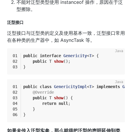
不能对泛型类型使用 instanceof 操作，原因在于泛
型擦除。
泛型接口
泛型接口与泛型类的定义及使用基本一致，泛型接口常用
在各种类的生产器中，如 AsyncTask 等。
public
interface
Genericity
<
T
> 
{
public
 T 
show
()
;
}
public
class
GenericityImpl
<
T
> 
implements
Gene
@Override
public
 T 
show
()
{
return
null
;
    }
}
如果未传入泛型实参，那么就得把泛型的声明延伸到类