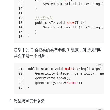
        System.out.println(t.toString());
    }
//泛型方法
public
 <T> 
void
show
(T t)
{
        System.out.println(t.toString());
    }
}
泛型中的 T 会把类的类型参数 T 隐藏，所以调用时
其实不是一个对象：
public
static
void
main
(String[] args)
{
    Genericity<Integer> genericity = 
new
 G
    genericity.show();
    genericity.show(
"Demo"
);
}
泛型与可变长参数