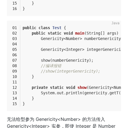
    }
}
public
class
Test
{
public
static
void
main
(String[] args)
{
        Genericity<Number> numberGenericity = 
        Genericity<Integer> integerGenericity 
        show(numberGenericity);
//编译报错
//show(integerGenericity);
    }
private
static
void
show
(Genericity<Number
        System.out.println(genericity.getT());
    }
}
无法给型参为 Genericity<Number> 的方法传入
Genericity<Integer> 实参，即使 Integer 是 Number