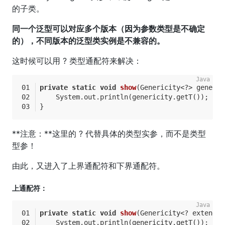
的子类。
同一个泛型可以对应多个版本（因为参数类型是不确定
的），不同版本的泛型类实例是不兼容的。
这时候可以用 ? 类型通配符来解决：
private
static
void
show
(Genericity<?> generic
    System.out.println(genericity.getT());
}
**注意：**这里的 ? 代替具体的类型实参，而不是类型
型参！
由此，又进入了上界通配符和下界通配符。
上通配符：
private
static
void
show
(Genericity<? extends 
    System.out.println(genericity.getT());