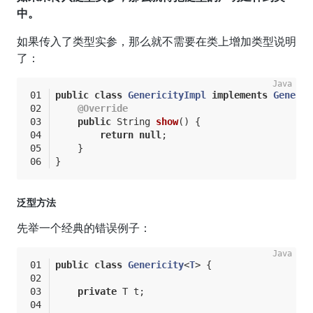
中。
如果传入了类型实参，那么就不需要在类上增加类型说明
了：
public
class
GenericityImpl
implements
Generic
@Override
public
 String 
show
()
{
return
null
;
    }
}
泛型方法
先举一个经典的错误例子：
public
class
Genericity
<
T
> 
{
private
 T t;