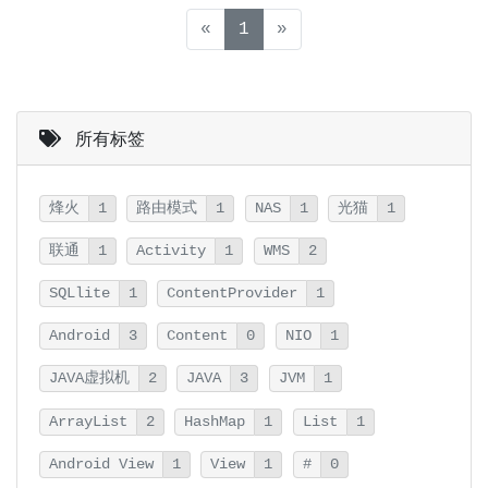
(current)
«
1
»
所有标签
烽火
1
路由模式
1
NAS
1
光猫
1
联通
1
Activity
1
WMS
2
SQLlite
1
ContentProvider
1
Android
3
Content
0
NIO
1
JAVA虚拟机
2
JAVA
3
JVM
1
ArrayList
2
HashMap
1
List
1
Android View
1
View
1
#
0