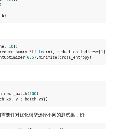
)
 
b
)
ne, 
10
]) 
reduce_sum(y_*
tf
.
log
(
y
), reduction_indices=[
1
]))
ntOptimizer(
0.5
).minimize(cross_entropy)
n.next_batch(
100
)
ch_xs, y_: batch_ys})
们需要针对优化模型选择不同的测试集，如: