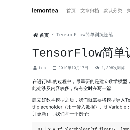
lemontea
首页
文章归档
默认分类
首页
TensorFlow简单训练随笔
TensorFlow简
Leo
2019年10月17日
1,398次浏览
在进行ML的过程中，最重要的是建立数学模型
此处涉及内容较多，待有空时在写一篇
建立好数学模型之后，我们就需要将模型导入Ten
tf.placeholder（用于传入数据）、tf.Vari
并更新），我们举一个例子:
x
 = 
tf
.placeholder(
tf
.float32, [Non