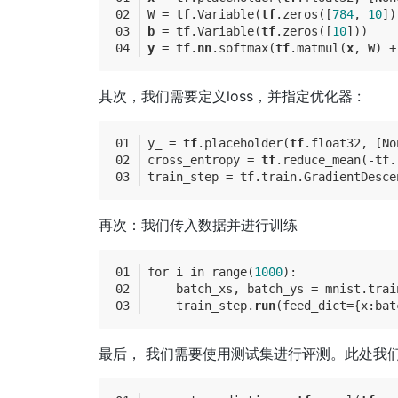
W = 
tf
.Variable(
tf
.zeros([
784
, 
10
])
b
 = 
tf
.Variable(
tf
.zeros([
10
]))
y
 = 
tf
.
nn
.softmax(
tf
.matmul(
x
, W) +
其次，我们需要定义loss，并指定优化器 :
y_ = 
tf
.placeholder(
tf
.float32, [No
cross_entropy = 
tf
.reduce_mean(-
tf
.
train_step = 
tf
.train.GradientDesce
再次：我们传入数据并进行训练
for i in range(
1000
):
    batch_xs, batch_ys = mnist.trai
    train_step.
run
(feed_dict={x:bat
最后， 我们需要使用测试集进行评测。此处我